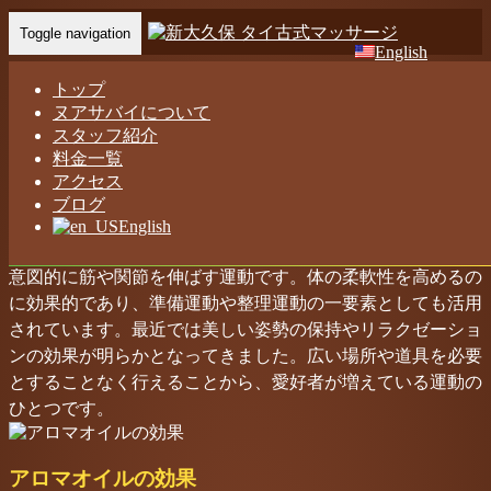
Toggle navigation
English
Home
-
Our…
トップ
ヌアサバイについて
スタッフ紹介
タイ古式マッサージ ヌアサバイ
料金一覧
アクセス
ブログ
ストレッチの効果
English
意図的に筋や関節を伸ばす運動です。体の柔軟性を高めるの
に効果的であり、準備運動や整理運動の一要素としても活用
されています。最近では美しい姿勢の保持やリラクゼーショ
ンの効果が明らかとなってきました。広い場所や道具を必要
とすることなく行えることから、愛好者が増えている運動の
ひとつです。
アロマオイルの効果