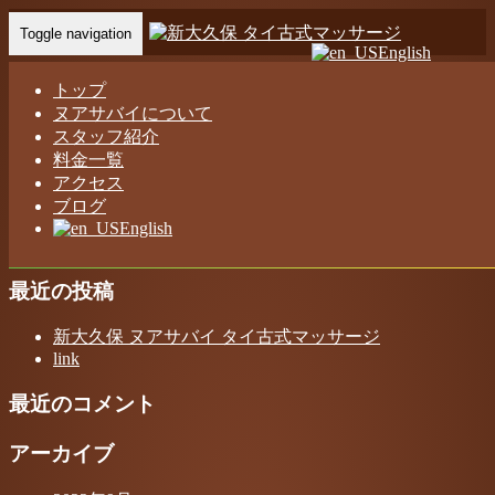
Toggle navigation
English
Home
-
リコ …
トップ
ヌアサバイについて
スタッフ紹介
料金一覧
アクセス
リコ 新大久保 ヌアサバイ タイ古式マッサージ
ブログ
English
最近の投稿
新大久保 ヌアサバイ タイ古式マッサージ
link
最近のコメント
アーカイブ