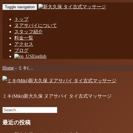
Toggle navigation
トップ
ヌアサバイについて
スタッフ紹介
料金一覧
アクセス
ブログ
English
Home
-
ミキ(…
ミキ(Miki)新大久保 ヌアサバイ タイ古式マッサージ
最近の投稿