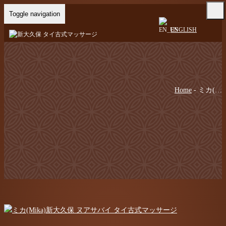
Toggle navigation
ENGLISH
Home
-
ミカ(…