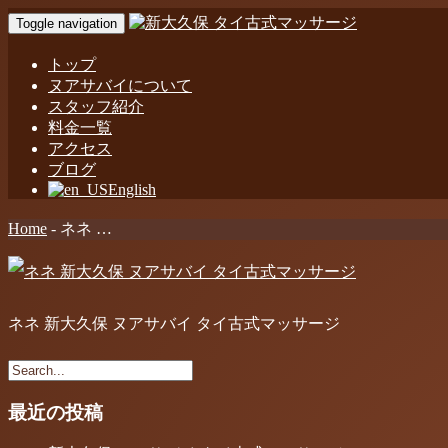
Toggle navigation
トップ
ヌアサバイについて
スタッフ紹介
料金一覧
アクセス
ブログ
English
Home
-
ネネ …
ネネ 新大久保 ヌアサバイ タイ古式マッサージ
最近の投稿