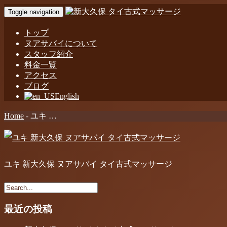
Toggle navigation
トップ
ヌアサバイについて
スタッフ紹介
料金一覧
アクセス
ブログ
English
Home
-
ユキ …
ユキ 新大久保 ヌアサバイ タイ古式マッサージ
最近の投稿