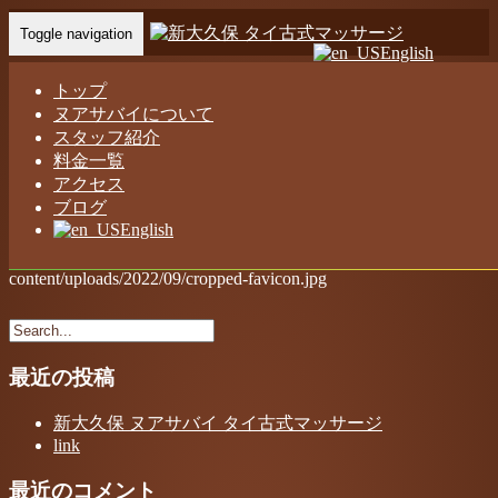
Toggle navigation
English
cropped-favicon.jpg
トップ
ヌアサバイについて
スタッフ紹介
Home
-
-
cro…
料金一覧
アクセス
ブログ
English
https://nualsabai-thaimassage.com/wp-
content/uploads/2022/09/cropped-favicon.jpg
最近の投稿
新大久保 ヌアサバイ タイ古式マッサージ
link
最近のコメント