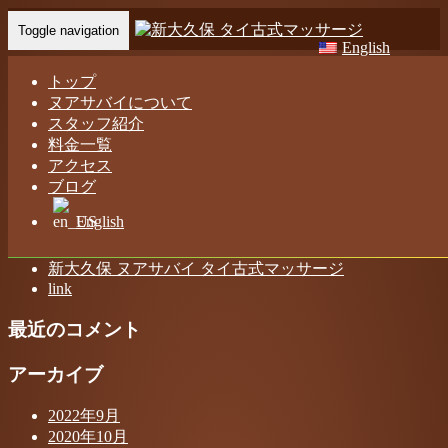
Toggle navigation
English
Booking
トップ
ヌアサバイについて
スタッフ紹介
Home
-
Boo…
料金一覧
アクセス
ブログ
English
最近の投稿
新大久保 ヌアサバイ タイ古式マッサージ
link
最近のコメント
アーカイブ
2022年9月
2020年10月